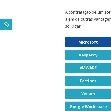
A contratação de um sof
além de outras vantagen
só lugar.
Microsoft
Kasperky
VMWARE
Fortinet
Veeam
Google Workspace