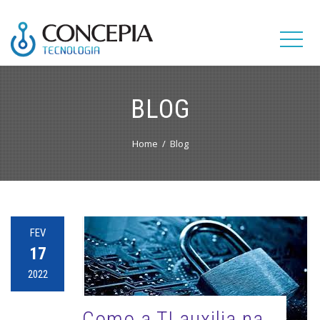
BLOG
Home
Blog
FEV
17
2022
Como a TI auxilia na